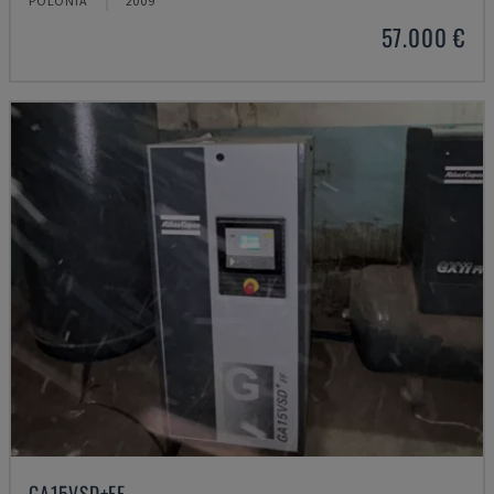
POLÓNIA
2009
57.000 €
GA15VSD+FF