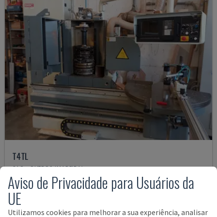
T4TL
SAC - OUTROS (MADEIRA)
Aviso de Privacidade para Usuários da
ITÁLIA
2004
UE
15.000 €
Utilizamos cookies para melhorar a sua experiência, analisar