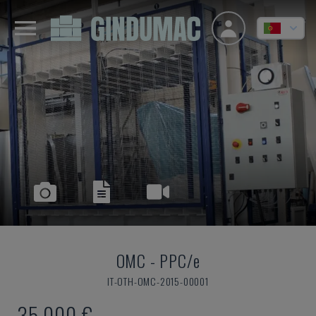
OMC
-
PPC/e
IT-OTH-OMC-2015-00001
35.000 €