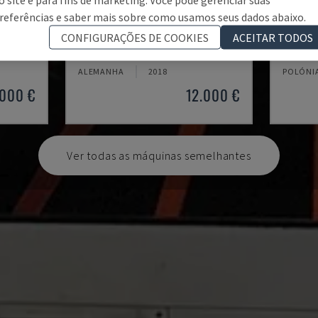
referências e saber mais sobre como usamos seus dados abaixo.
TH 4610
TBI-52
CONFIGURAÇÕES DE COOKIES
ACEITAR TODOS
OPTIMUM - TORNOS HORIZONTAIS
CMZ - T
ALEMANHA
2018
POLÓNI
.000 €
12.000 €
Ver todas as máquinas semelhantes