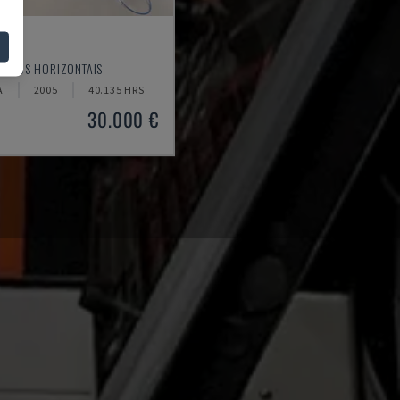
0
ORNOS HORIZONTAIS
A
2005
40.135 HRS
30.000 €