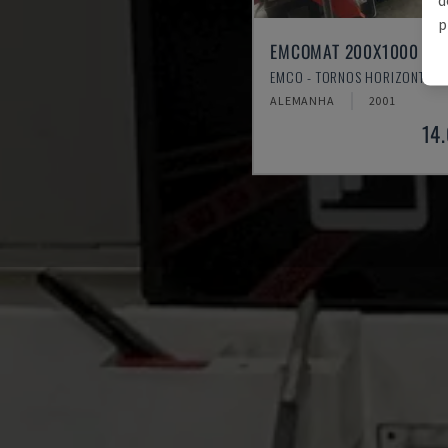
p
EMCOMAT 200X1000
EMCO - TORNOS HORIZONTAIS
ALEMANHA
2001
14