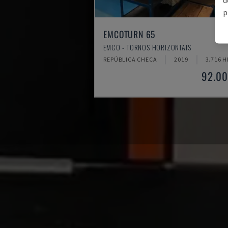
p
EMCOTURN 65
EMCO - TORNOS HORIZONTAIS
REPÚBLICA CHECA
2019
3.716 H
92.00