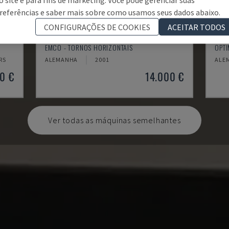
referências e saber mais sobre como usamos seus dados abaixo.
CONFIGURAÇÕES DE COOKIES
ACEITAR TODOS
EMCOMAT 200X1000
TH 
EMCO - TORNOS HORIZONTAIS
OPTI
RS
ALEMANHA
2001
ALE
0 €
14.000 €
Ver todas as máquinas semelhantes