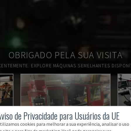
OBRIGADO PELA SUA VISITA
ECENTEMENTE.
EXPLORE MÁQUINAS SEMELHANTES DISPONÍV
Aviso de Privacidade para Usuários da UE
tilizamos cookies para melhorar a sua experiência, analisar o uso
o site e para fins de marketing. Você pode gerenciar suas