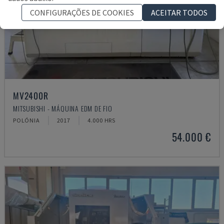
CONFIGURAÇÕES DE COOKIES
ACEITAR TODOS
MV2400R
MITSUBISHI - MÁQUINA EDM DE FIO
POLÓNIA
2017
4.000 HRS
54.000 €