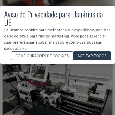
Aviso de Privacidade para Usuários da
UE
EMCOMAT 200X1000
EMCO - TORNOS HORIZONTAIS
Utilizamos cookies para melhorar a sua experiência, analisar
ALEMANHA
2001
o uso do site e para fins de marketing. Você pode gerenciar
14.000 €
suas preferências e saber mais sobre como usamos seus
dados abaixo.
CONFIGURAÇÕES DE COOKIES
ACEITAR TODOS