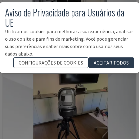
Aviso de Privacidade para Usuários da
UE
DERBY 454
Utilizamos cookies para melhorar a sua experiência, analisar
ETALON - MÁQUINA DE MEDIÇÃO DE COORDENADAS (CMM)
o uso do site e para fins de marketing. Você pode gerenciar
DINAMARCA
2001
suas preferências e saber mais sobre como usamos seus
dados abaixo.
7.000 €
CONFIGURAÇÕES DE COOKIES
ACEITAR TODOS