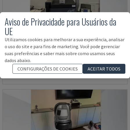
Aviso de Privacidade para Usuários da
UE
Utilizamos cookies para melhorar a sua experiência, analisar
o uso do site e para fins de marketing. Você pode gerenciar
DERBY 454
suas preferências e saber mais sobre como usamos seus
ETALON - MÁQUINA DE MEDIÇÃO DE COORDENADAS (CMM)
dados abaixo.
DINAMARCA
2001
CONFIGURAÇÕES DE COOKIES
ACEITAR TODOS
7.000 €