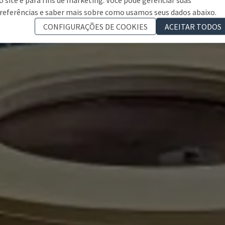
referências e saber mais sobre como usamos seus dados abaixo.
CONFIGURAÇÕES DE COOKIES
ACEITAR TODOS