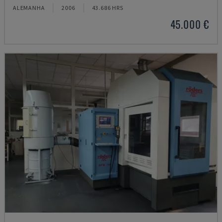
ALEMANHA
2006
43.686 HRS
45.000 €