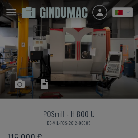
POSmill
-
H 800 U
DE-MIL-POS-2012-00005
115.000 €