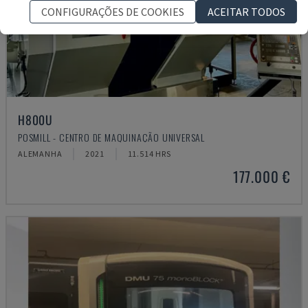
CONFIGURAÇÕES DE COOKIES
ACEITAR TODOS
H800U
POSMILL - CENTRO DE MAQUINAÇÃO UNIVERSAL
ALEMANHA
2021
11.514 HRS
177.000 €