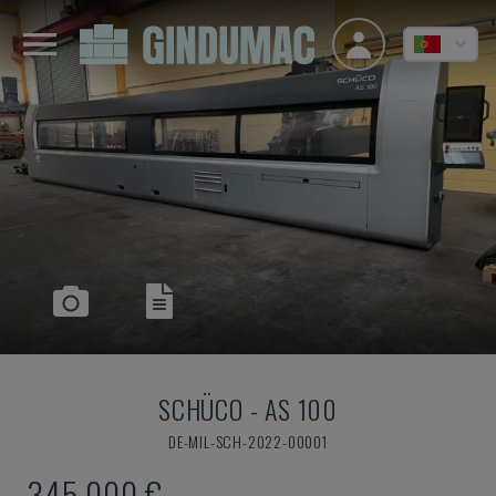
SCHÜCO
-
AS 100
DE-MIL-SCH-2022-00001
345.000 €