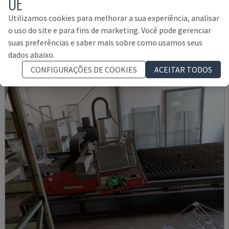
UE
PL 1530
Utilizamos cookies para melhorar a sua experiência, analisar
DENER - MÁQUINA DE CORTE A PLASMA
o uso do site e para fins de marketing. Você pode gerenciar
HUNGRIA
2019
suas preferências e saber mais sobre como usamos seus
89.000 €
dados abaixo.
CONFIGURAÇÕES DE COOKIES
ACEITAR TODOS