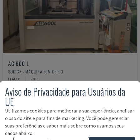
AG 600 L
SODICK - MÁQUINA EDM DE FIO
ITÁLIA
2011
Aviso de Privacidade para Usuários da
67.000 €
UE
Utilizamos cookies para melhorar a sua experiência, analisar
o uso do site e para fins de marketing. Você pode gerenciar
suas preferências e saber mais sobre como usamos seus
dados abaixo.