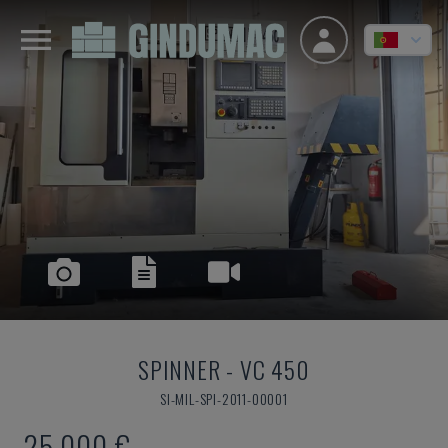
SPINNER
-
VC 450
SI-MIL-SPI-2011-00001
25.000 €