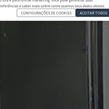
referências e saber mais sobre como usamos seus dados abaixo.
CONFIGURAÇÕES DE COOKIES
ACEITAR TODOS