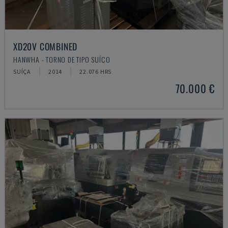
XD20V COMBINED
HANWHA - TORNO DE TIPO SUÍÇO
SUÍÇA
2014
22.076 HRS
70.000 €