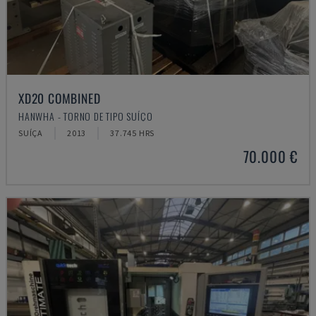
XD20 COMBINED
HANWHA - TORNO DE TIPO SUÍÇO
SUÍÇA
2013
37.745 HRS
70.000 €