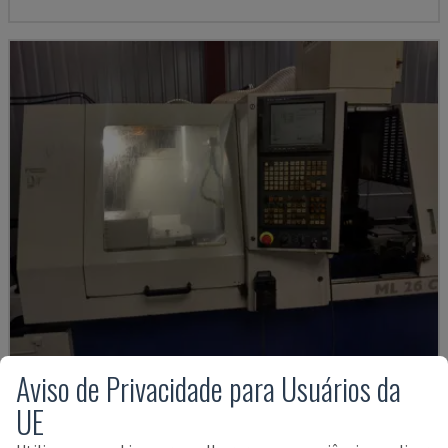
Aviso de Privacidade para Usuários da
ML 26 C1
UE
MAIER - TORNO DE TIPO SUÍÇO
FINLÂNDIA
2000