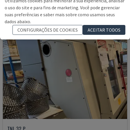
Utilizamos cookies para melhorar a sua experiência, analisar
16.000 €
o uso do site e para fins de marketing. Você pode gerenciar
suas preferências e saber mais sobre como usamos seus
dados abaixo.
CONFIGURAÇÕES DE COOKIES
ACEITAR TODOS
TNL 32 P