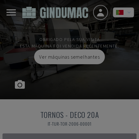
OBRIGADO PELA SUA VISITA
ESTA MÁQUINA FOI VENDIDA RECENTEMENTE.
Ver máquinas semelhantes
TORNOS
-
DECO 20A
IT-TUR-TOR-2006-00001