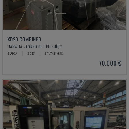
XD20 COMBINED
HANWHA - TORNO DE TIPO SUÍÇO
SUÍÇA
2013
37.745 HRS
70.000 €