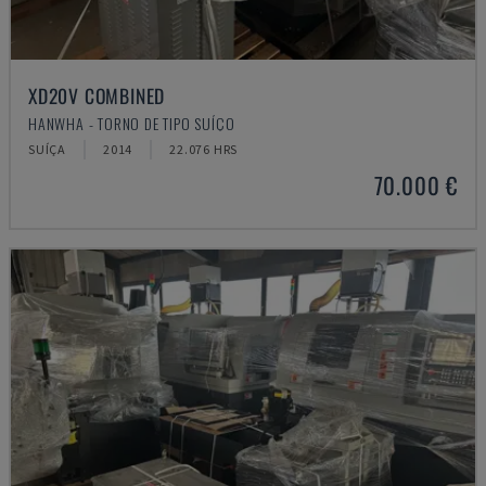
XD20V COMBINED
HANWHA - TORNO DE TIPO SUÍÇO
SUÍÇA
2014
22.076 HRS
70.000 €