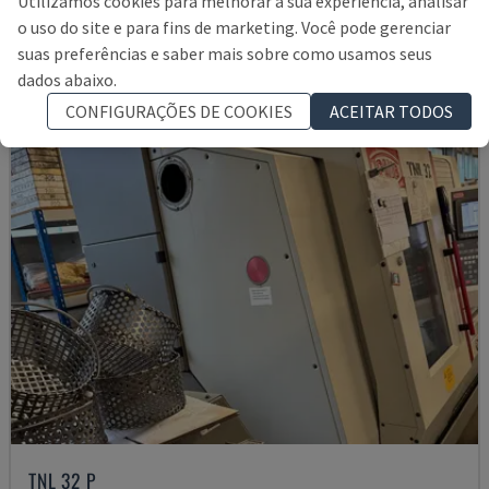
Utilizamos cookies para melhorar a sua experiência, analisar
16.000 €
o uso do site e para fins de marketing. Você pode gerenciar
suas preferências e saber mais sobre como usamos seus
dados abaixo.
CONFIGURAÇÕES DE COOKIES
ACEITAR TODOS
TNL 32 P