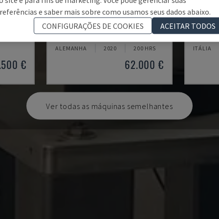
referências e saber mais sobre como usamos seus dados abaixo.
AUDI TSV D5 TÜR
KR 210
CONFIGURAÇÕES DE COOKIES
ACEITAR TODOS
 DO ROBÔ
CHANGO - BRAÇO DO ROBÔ
KUKA - 
ALEMANHA
2020
200 HRS
ITÁLIA
.500 €
62.000 €
Ver todas as máquinas semelhantes