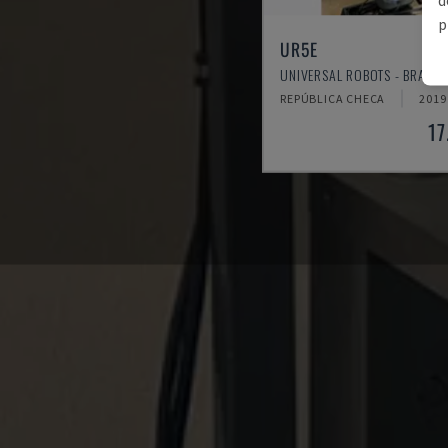
p
UR5E
UNIVERSAL ROBOTS - BRAÇO
REPÚBLICA CHECA
2019
17