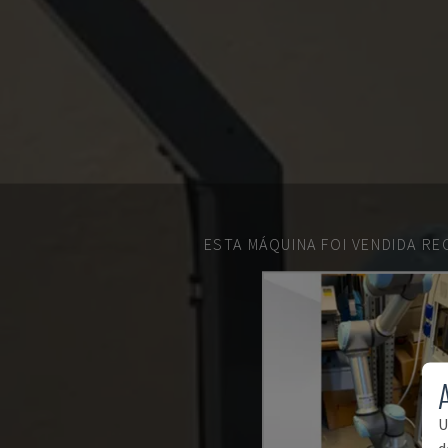
ESTA MÁQUINA FOI VENDIDA R
U
d