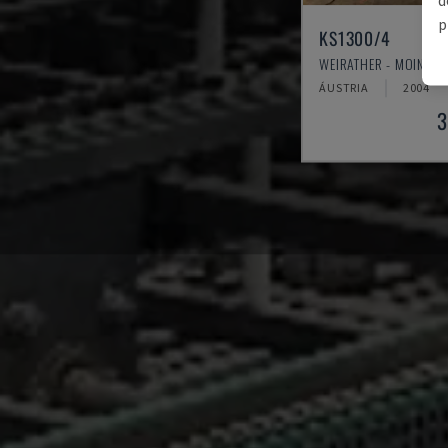
p
KS1300/4
WEIRATHER - MOINHO 
ÁUSTRIA
2004
3