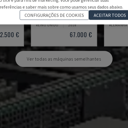
referências e saber mais sobre como usamos seus dados abaixo.
DYNESTIC 7535
TISCHFR
CONFIGURAÇÕES DE COOKIES
ACEITAR TODOS
DE MADEIRA
HOLZHER - MOINHO DE MADEIRA
ROBLAND -
REINO UNIDO
2018
ALEMANHA
2.500 €
67.000 €
Ver todas as máquinas semelhantes