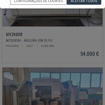
CONFIGURAÇÕES DE COOKIES
ACEITAR TODOS
MV2400R
MITSUBISHI - MÁQUINA EDM DE FIO
POLÓNIA
2017
4.000 HRS
54.000 €