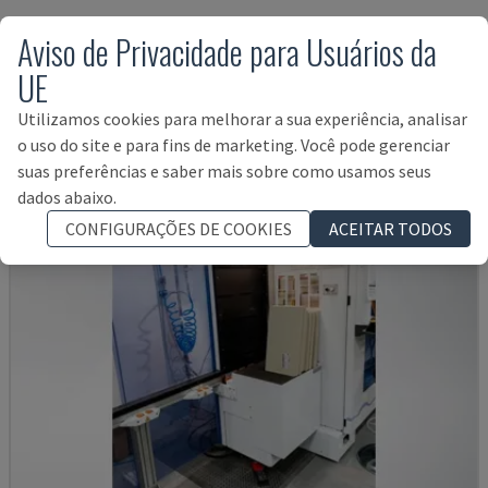
Aviso de Privacidade para Usuários da
Produtos relativos a
BIESSE
Rover A
UE
Edge 1643
Utilizamos cookies para melhorar a sua experiência, analisar
o uso do site e para fins de marketing. Você pode gerenciar
suas preferências e saber mais sobre como usamos seus
dados abaixo.
CONFIGURAÇÕES DE COOKIES
ACEITAR TODOS