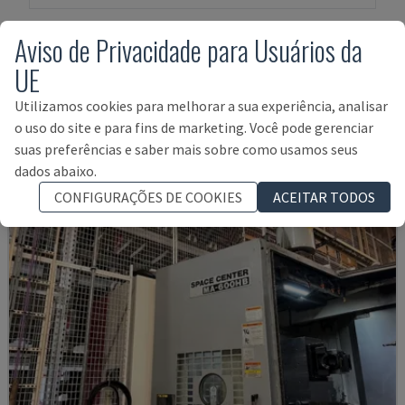
Aviso de Privacidade para Usuários da
UE
Produtos relativos a
DOOSAN
NHP6300
Utilizamos cookies para melhorar a sua experiência, analisar
o uso do site e para fins de marketing. Você pode gerenciar
suas preferências e saber mais sobre como usamos seus
dados abaixo.
CONFIGURAÇÕES DE COOKIES
ACEITAR TODOS