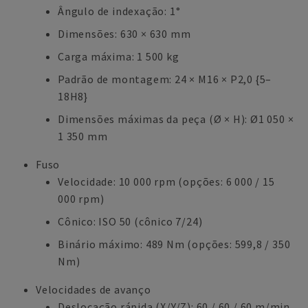
Ângulo de indexação: 1°
Dimensões: 630 × 630 mm
Carga máxima: 1 500 kg
Padrão de montagem: 24 × M16 × P2,0 {5–
18H8}
Dimensões máximas da peça (Ø × H): Ø1 050 ×
1 350 mm
Fuso
Velocidade: 10 000 rpm (opções: 6 000 / 15
000 rpm)
Cônico: ISO 50 (cônico 7/24)
Binário máximo: 489 Nm (opções: 599,8 / 350
Nm)
Velocidades de avanço
Deslocação rápida (X/Y/Z): 60 / 60 / 60 m/min