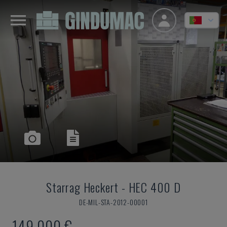
Starrag Heckert
-
HEC 400 D
DE-MIL-STA-2012-00001
149.000 €