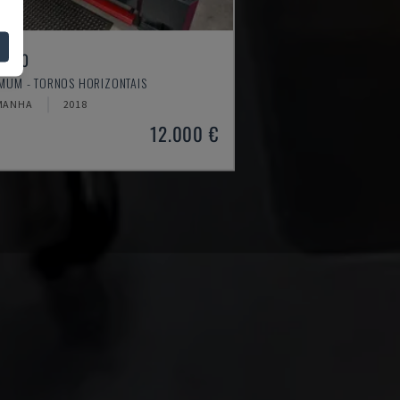
4610
MUM - TORNOS HORIZONTAIS
MANHA
2018
12.000 €