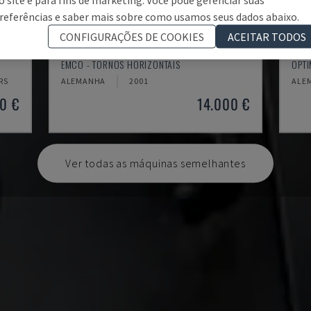
referências e saber mais sobre como usamos seus dados abaixo.
CONFIGURAÇÕES DE COOKIES
ACEITAR TODOS
EMCOMAT 200X1000
TH 
EMCO - TORNOS HORIZONTAIS
OPTI
RS
ALEMANHA
2001
ALE
0 €
14.000 €
Ver todas as máquinas semelhantes