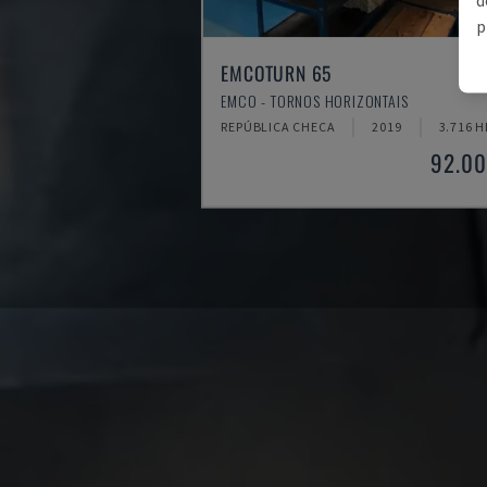
p
EMCOTURN 65
EMCO - TORNOS HORIZONTAIS
REPÚBLICA CHECA
2019
3.716 H
92.00