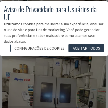
Aviso de Privacidade para Usuários da
UE
U5-1530
Utilizamos cookies para melhorar a sua experiência, analisar
SPINNER - CENTRO DE MAQUINAÇÃO VERTICAL
o uso do site e para fins de marketing. Você pode gerenciar
ALEMANHA
2021
6.000 HRS
suas preferências e saber mais sobre como usamos seus
145.000 €
dados abaixo.
CONFIGURAÇÕES DE COOKIES
ACEITAR TODOS