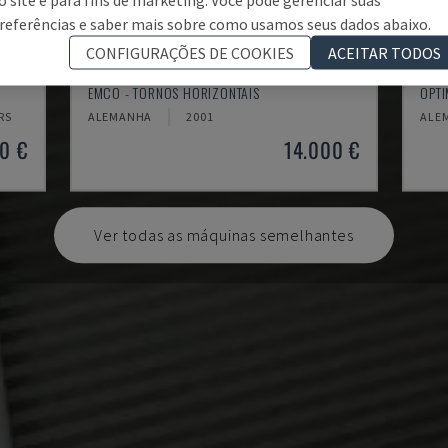
referências e saber mais sobre como usamos seus dados abaixo.
CONFIGURAÇÕES DE COOKIES
ACEITAR TODOS
EMCOMAT 200X1000
TH 
EMCO - TORNOS HORIZONTAIS
OPTI
RS
ALEMANHA
2001
ALE
0 €
14.000 €
Ver todas as máquinas semelhantes