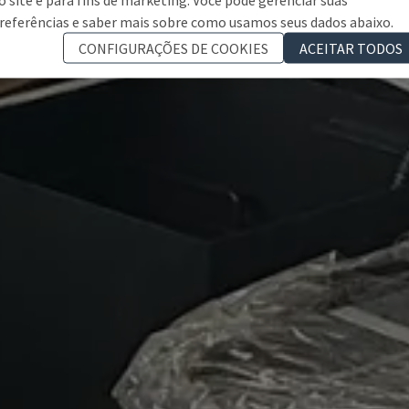
referências e saber mais sobre como usamos seus dados abaixo.
CONFIGURAÇÕES DE COOKIES
ACEITAR TODOS