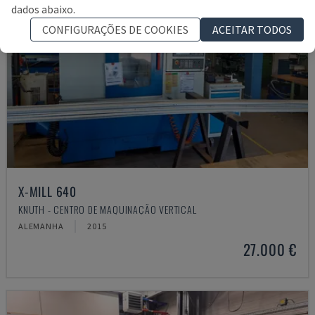
dados abaixo.
CONFIGURAÇÕES DE COOKIES
ACEITAR TODOS
X-MILL 640
KNUTH - CENTRO DE MAQUINAÇÃO VERTICAL
ALEMANHA
2015
27.000 €