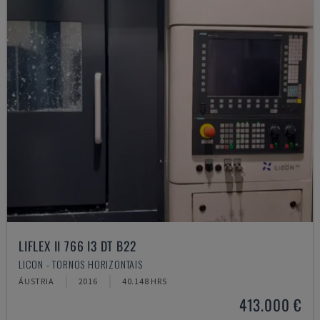
LIFLEX II 766 I3 DT B22
LICON - TORNOS HORIZONTAIS
ÁUSTRIA
2016
40.148 HRS
413.000 €