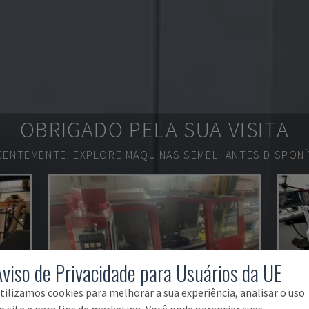
OBRIGADO PELA SUA VISITA
ECENTEMENTE.
EXPLORE MÁQUINAS SEMELHANTES DISPONÍV
Aviso de Privacidade para Usuários da UE
tilizamos cookies para melhorar a sua experiência, analisar o uso
o site e para fins de marketing. Você pode gerenciar suas