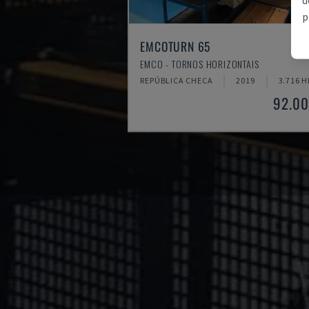
p
EMCOTURN 65
EMCO - TORNOS HORIZONTAIS
REPÚBLICA CHECA
2019
3.716 H
92.00