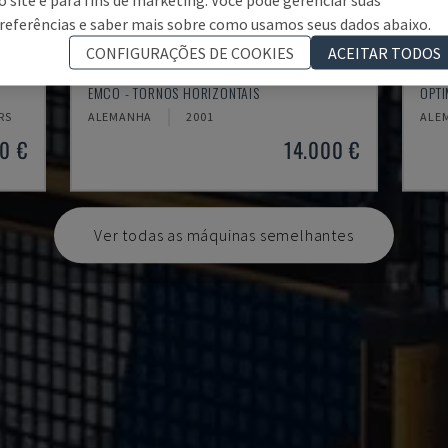
referências e saber mais sobre como usamos seus dados abaixo.
CONFIGURAÇÕES DE COOKIES
ACEITAR TODOS
EMCOMAT 200X1000
TH 
EMCO - TORNOS HORIZONTAIS
OPTI
RS
ALEMANHA
2001
ALE
0 €
14.000 €
Ver todas as máquinas semelhantes