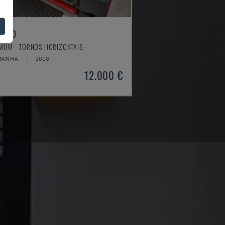
4610
MUM - TORNOS HORIZONTAIS
MANHA
2018
12.000 €