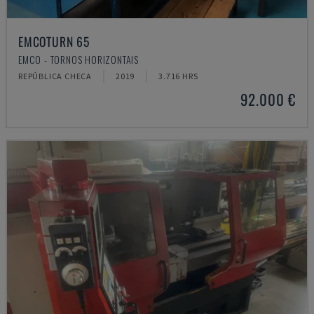
EMCOTURN 65
EMCO - TORNOS HORIZONTAIS
REPÚBLICA CHECA
2019
3.716 HRS
92.000 €