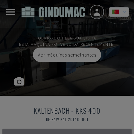
OBRIGADO PELA SUA VISITA
ESTA MÁQUINA FOI VENDIDA RECENTEMENTE.
Ver máquinas semelhantes
KALTENBACH
-
KKS 400
DE-SAW-KAL-2017-00001