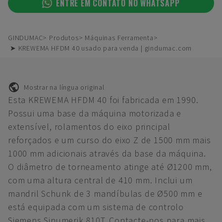
ENTRE EM CONTATO NO WHATSAPP
GINDUMAC
Produtos
Máquinas Ferramenta
➤ KREWEMA HFDM 40 usado para venda | gindumac.com
Mostrar na língua original
Esta KREWEMA HFDM 40 foi fabricada em 1990.
Possui uma base da máquina motorizada e
extensível, rolamentos do eixo principal
reforçados e um curso do eixo Z de 1500 mm mais
1000 mm adicionais através da base da máquina.
O diâmetro de torneamento atinge até Ø1200 mm,
com uma altura central de 410 mm. Inclui um
mandril Schunk de 3 mandíbulas de Ø500 mm e
está equipada com um sistema de controlo
Siemens Sinumerik 810T. Contacte-nos para mais