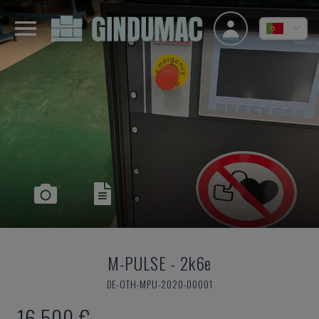
M-PULSE
-
2k6e
DE-OTH-MPU-2020-00001
16.500 €