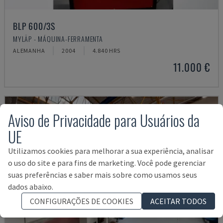
BLP 600/3S
MYLÄP - MÁQUINA-FERRAMENTA
ALEMANHA
2004
4.840 HRS
11.000 €
Aviso de Privacidade para Usuários da
UE
Utilizamos cookies para melhorar a sua experiência, analisar
o uso do site e para fins de marketing. Você pode gerenciar
suas preferências e saber mais sobre como usamos seus
dados abaixo.
CONFIGURAÇÕES DE COOKIES
ACEITAR TODOS