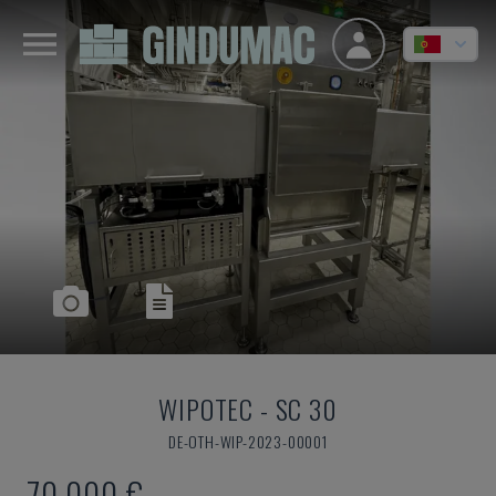
WIPOTEC
-
SC 30
DE-OTH-WIP-2023-00001
70.000 €