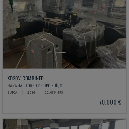
XD20V COMBINED
HANWHA - TORNO DE TIPO SUÍÇO
SUÍÇA
2014
22.076 HRS
70.000 €