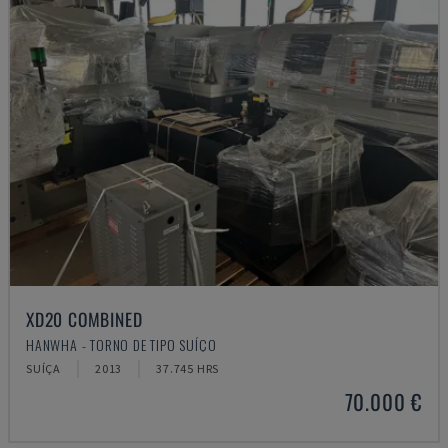
XD20 COMBINED
HANWHA - TORNO DE TIPO SUÍÇO
SUÍÇA
2013
37.745 HRS
70.000 €