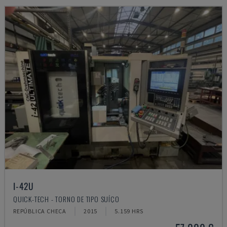
I-42U
QUICK-TECH - TORNO DE TIPO SUÍÇO
REPÚBLICA CHECA
2015
5.159 HRS