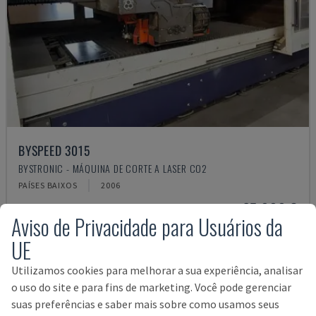
BYSPEED 3015
BYSTRONIC - MÁQUINA DE CORTE A LASER CO2
PAÍSES BAIXOS
2006
25.000 €
Aviso de Privacidade para Usuários da
UE
Utilizamos cookies para melhorar a sua experiência, analisar
o uso do site e para fins de marketing. Você pode gerenciar
suas preferências e saber mais sobre como usamos seus