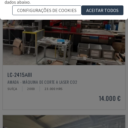
dados abaixo.
CONFIGURAÇÕES DE COOKIES
ACEITAR TODOS
LC-2415ΑIII
AMADA - MÁQUINA DE CORTE A LASER CO2
SUÍÇA
2000
23.000 HRS
14.000 €