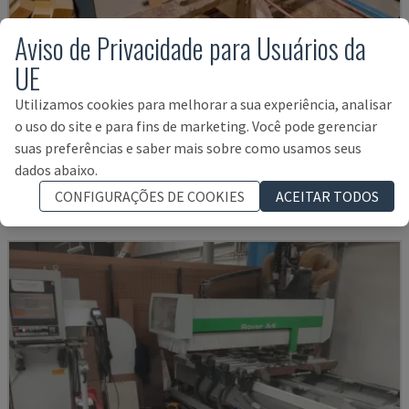
Aviso de Privacidade para Usuários da
UE
Utilizamos cookies para melhorar a sua experiência, analisar
K2-A
o uso do site e para fins de marketing. Você pode gerenciar
HUNDEGGER - CENTRO DE MAQUINAÇÃO CNC PARA MADEIRA
suas preferências e saber mais sobre como usamos seus
ALEMANHA
2000
dados abaixo.
52.000 €
CONFIGURAÇÕES DE COOKIES
ACEITAR TODOS