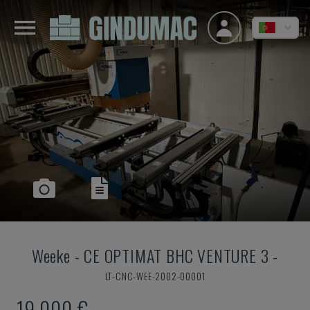
Weeke
-
CE OPTIMAT BHC VENTURE 3 -
LT-CNC-WEE-2002-00001
19.000 €