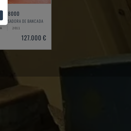
AX X 8000
- FRESADORA DE BANCADA
A
2011
127.000 €