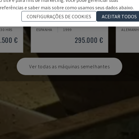
referências e saber mais sobre como usamos seus dados abaixo.
SM 8000
RIGITR
CONFIGURAÇÕES DE COOKIES
ACEITAR TODOS
ADA
SORALUCE - FRESADORA DE BANCADA
KIHEUNG 
30 HRS
ESPANHA
1999
ALEMANH
.500 €
295.000 €
Ver todas as máquinas semelhantes