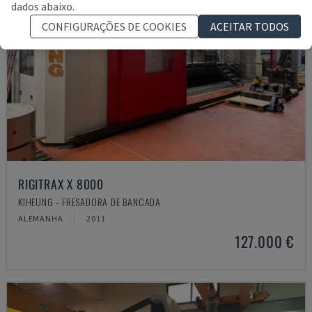
dados abaixo.
CONFIGURAÇÕES DE COOKIES
ACEITAR TODOS
RIGITRAX X 8000
KIHEUNG - FRESADORA DE BANCADA
ALEMANHA
2011
127.000 €