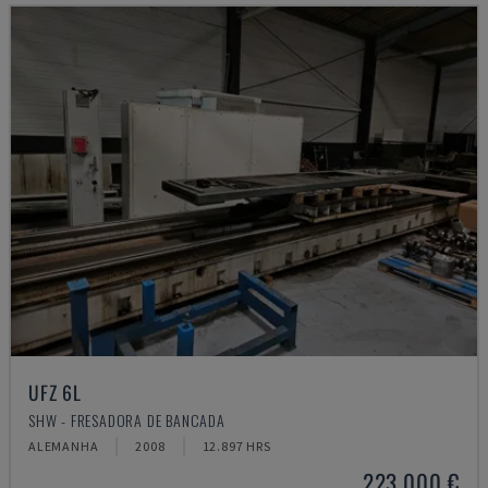
UFZ 6L
SHW - FRESADORA DE BANCADA
ALEMANHA
2008
12.897 HRS
223.000 €