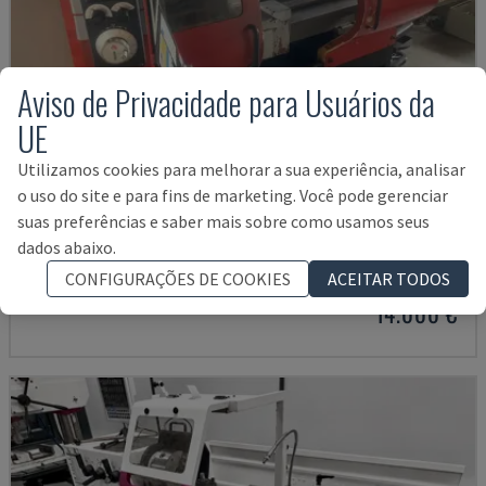
Aviso de Privacidade para Usuários da
UE
Utilizamos cookies para melhorar a sua experiência, analisar
o uso do site e para fins de marketing. Você pode gerenciar
EMCOMAT 200X1000
suas preferências e saber mais sobre como usamos seus
dados abaixo.
EMCO - TORNOS HORIZONTAIS
CONFIGURAÇÕES DE COOKIES
ACEITAR TODOS
ALEMANHA
2001
14.000 €