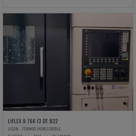
LIFLEX II 766 I3 DT B22
LICON - TORNOS HORIZONTAIS
ÁUSTRIA
2016
40.148 HRS