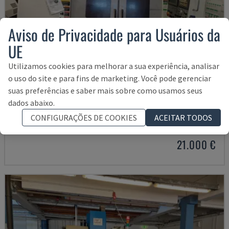
Aviso de Privacidade para Usuários da
UE
Utilizamos cookies para melhorar a sua experiência, analisar
o uso do site e para fins de marketing. Você pode gerenciar
suas preferências e saber mais sobre como usamos seus
MYNX 550
dados abaixo.
DAEWOO - CENTRO DE MAQUINAÇÃO VERTICAL
CONFIGURAÇÕES DE COOKIES
ACEITAR TODOS
ITÁLIA
2003
21.000 €