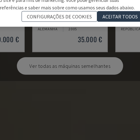
referências e saber mais sobre como usamos seus dados abaixo.
RNS 55
S30 LEA
CONFIGURAÇÕES DE COOKIES
ACEITAR TODOS
CILÍNDRICA
KAPP - RETIFICADORA CILÍNDRICA
STUDER - 
ALEMANHA
2005
REPÚBLIC
0.000 €
35.000 €
Ver todas as máquinas semelhantes