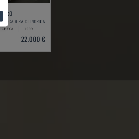
N PRO
RETIFICADORA CILÍNDRICA
A CHECA
1999
22.000 €