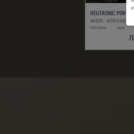
p
HELITRONIC POWER
WALTER - RETIFICADORA 
POLÓNIA
2004
7