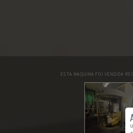
ESTA MÁQUINA FOI VENDIDA R
U
d