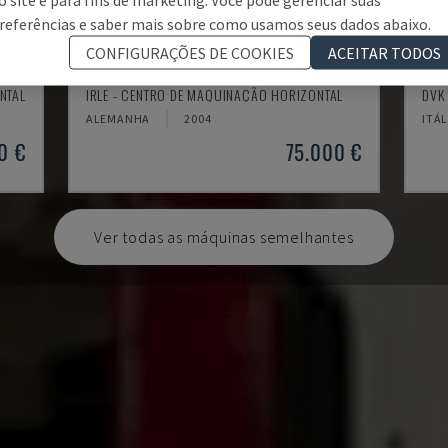
referências e saber mais sobre como usamos seus dados abaixo.
CONFIGURAÇÕES DE COOKIES
ACEITAR TODOS
IRD 1600 CNC
SY
NTAL
IRLE - CENTRO DE MAQUINAÇÃO HORIZONTAL
DVK
ALEMANHA
2004
ITÁL
0 €
75.000 €
Ver todas as máquinas semelhantes