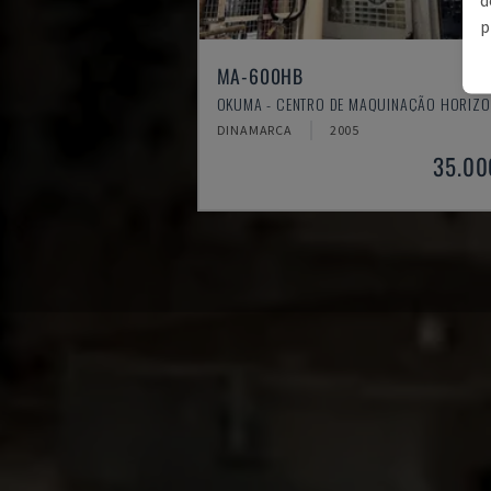
p
MA-600HB
OKUMA - CENTRO DE MAQUINAÇÃO HORIZO
DINAMARCA
2005
35.00