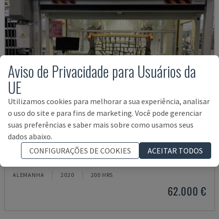
Aviso de Privacidade para Usuários da
UE
Utilizamos cookies para melhorar a sua experiência, analisar
o uso do site e para fins de marketing. Você pode gerenciar
suas preferências e saber mais sobre como usamos seus
dados abaixo.
AUDI TSV D5 TÜR
CONFIGURAÇÕES DE COOKIES
ACEITAR TODOS
CHANGO - BRAÇO DO ROBÔ
ALEMANHA
2020
200 HRS
62.000 €