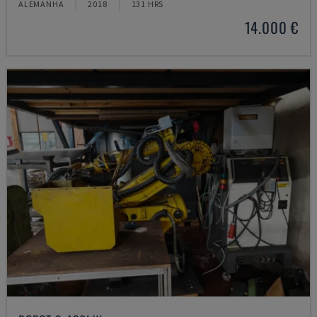
ALEMANHA
2018
131 HRS
14.000 €