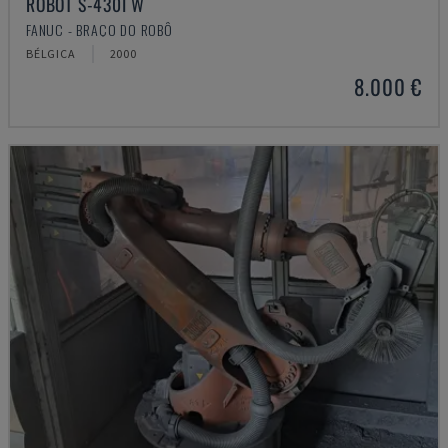
ROBOT S-430I W
FANUC - BRAÇO DO ROBÔ
BÉLGICA
2000
8.000 €