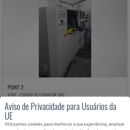
POINT 2
VITAP - CENTRO DE USINAGEM CNC
ALEMANHA
2016
Aviso de Privacidade para Usuários da
12.000 €
UE
Utilizamos cookies para melhorar a sua experiência, analisar