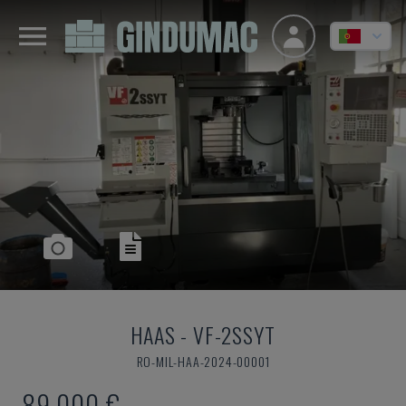
HAAS
-
VF-2SSYT
RO-MIL-HAA-2024-00001
89.000 €