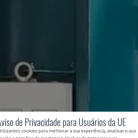
Aviso de Privacidade para Usuários da UE
tilizamos cookies para melhorar a sua experiência, analisar o uso
o site e para fins de marketing. Você pode gerenciar suas