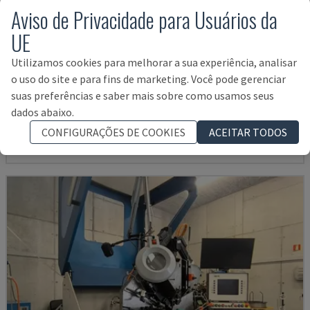
Aviso de Privacidade para Usuários da
UE
Utilizamos cookies para melhorar a sua experiência, analisar
HMP SIRIUS PLUS -3000/3-L1
o uso do site e para fins de marketing. Você pode gerenciar
suas preferências e saber mais sobre como usamos seus
PARS - MÁQUINA DE CHAPA METÁLICA
dados abaixo.
POLÓNIA
2015
2.677 HRS
39.000 €
CONFIGURAÇÕES DE COOKIES
ACEITAR TODOS