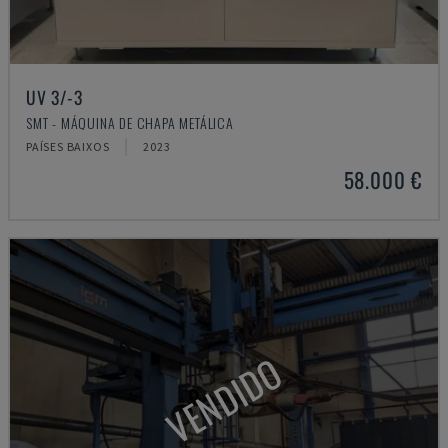
UV 3/-3
SMT - MÁQUINA DE CHAPA METÁLICA
PAÍSES BAIXOS
2023
58.000 €
VENDIDO